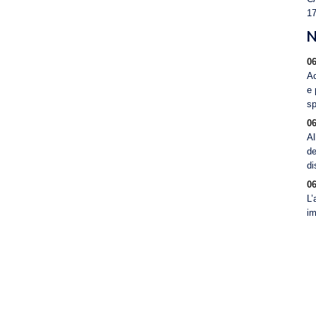
1
N
06
Ac
e 
sp
06
Al
de
di
06
L’
im