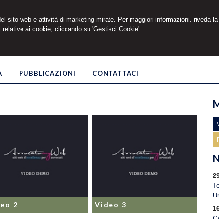
 del sito web e attività di marketing mirate. Per maggiori informazioni, riveda la
co Grilli
 relative ai cookie, cliccando su 'Gestisci Cookie'
À
PUBBLICAZIONI
CONTATTACI
M
N
29
Te
Un
deo 2
Video 3
16
C